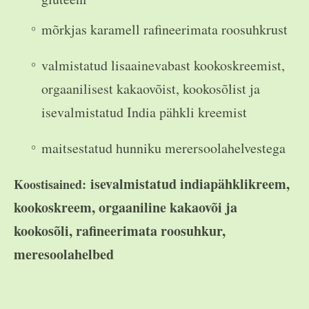
mõrkjas karamell rafineerimata roosuhkrust
valmistatud lisaainevabast kookoskreemist,
orgaanilisest kakaovõist, kookosõlist ja
isevalmistatud India pähkli kreemist
maitsestatud hunniku merersoolahelvestega
isevalmistatud indiapähklikreem,
Koostisained:
kookoskreem, orgaaniline kakaovõi ja
kookosõli, rafineerimata roosuhkur,
meresoolahelbed