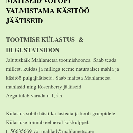
MAITSEID VÕI ÕPI
VALMISTAMA KÄSITÖÖ
JÄÄTISEID
TOOTMISE KÜLASTUS &
DEGUSTATSIOON
Jalutuskäik Mahlametsa tootmishoones. Saab teada
millest, kuidas ja millega teeme naturaalset mahla ja
käsitöö pulgajäätiseid. Saab maitsta Mahlametsa
mahlasid ning Rosenberry jäätiseid.
Aega tuleb varuda u 1,5 h.
Külastus sobib hästi ka lasteaia ja kooli gruppidele.
Külastuse toimub eelneval kokkulppel,
t. 56635669 või mahlad@mahlametsa.ee