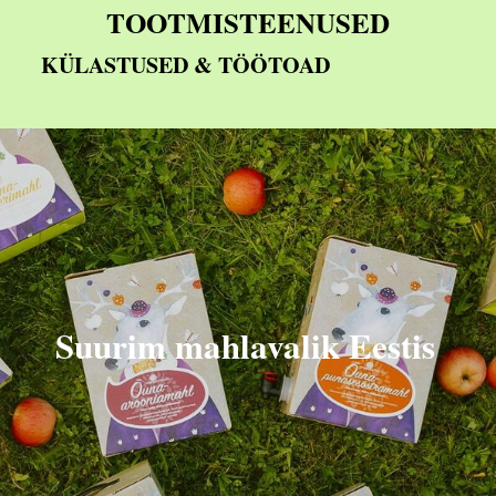
TOOTMISTEE
NUSED
KÜLASTUSED & TÖÖTOAD
Suurim mahlavalik Eestis