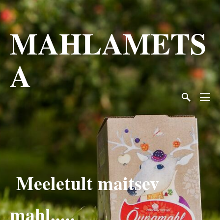
MAHLAMETS
A
Meeletult maitsev
mahl.....