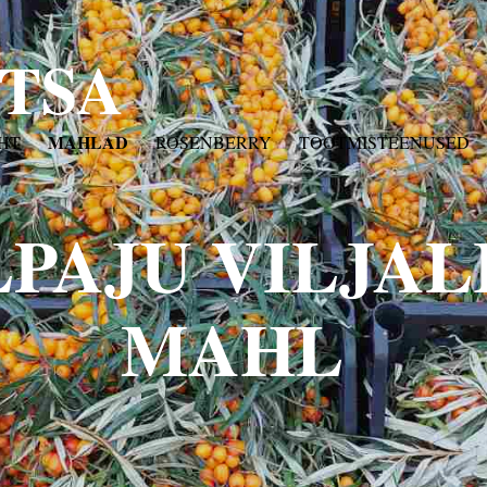
TSA
MAHLAD
EHT
ROSENBERRY
TOOTMISTEENUSED
LPAJU VILJAL
MAHL